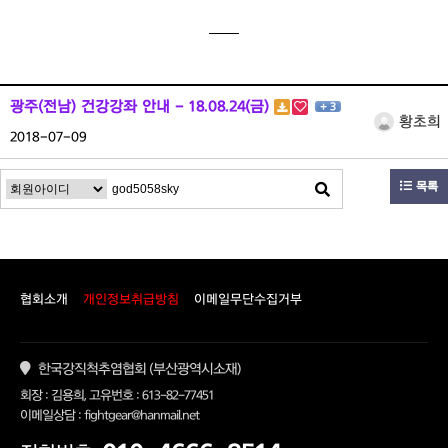
알림및자료실
모임사진
병원안내
광주(전남) 건강강좌 안내 - 18.08.24(금)
+ 3
지역모임
황초희
2018-07-09
후원
목록
임원진공간
협회소개
개인정보취급방침
이메일무단수집거부
한국강직척추염협회 (부산광역시소재)
회장 : 김용희, 고유번호 : 613-82-77451
이메일상담 : fightgear@hanmail.net