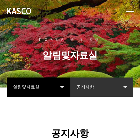
KOREA A.S CO
알림및자료실
알림및자료실
공지사항
협회소개
공지사항
강직척추염
자주묻는질문
공지사항
나눔터
자료실