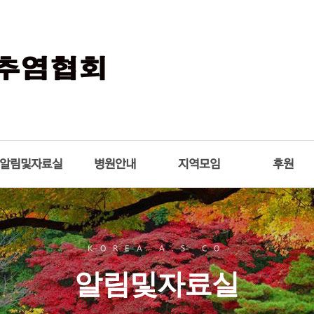
알림및자료실
병원안내
지역모임
후원
KOREA A.S CO
알림및자료실