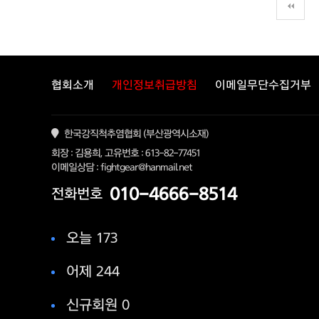
다음
맨
협회소개
개인정보취급방침
이메일무단수집거부
한국강직척추염협회 (부산광역시소재)
회장 : 김용희, 고유번호 : 613-82-77451
이메일상담 : fightgear@hanmail.net
010-4666-8514
전화번호
오늘 173
어제 244
신규회원 0