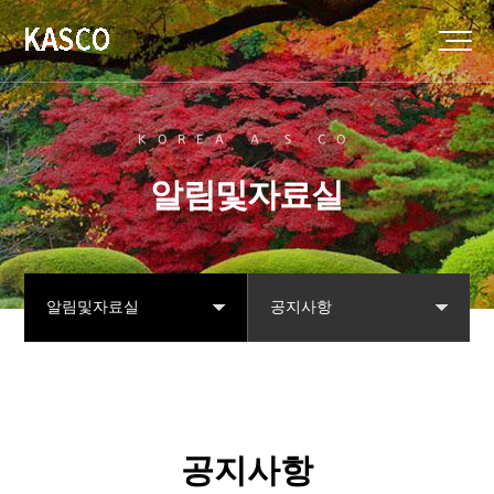
KOREA A.S CO
알림및자료실
알림및자료실
공지사항
협회소개
공지사항
강직척추염
자주묻는질문
공지사항
나눔터
자료실