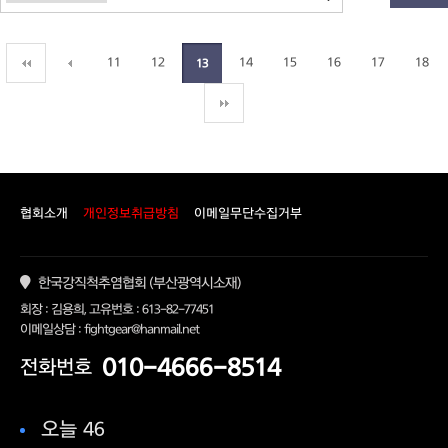
11
12
14
15
16
17
18
13
협회소개
개인정보취급방침
이메일무단수집거부
한국강직척추염협회 (부산광역시소재)
회장 : 김용희, 고유번호 : 613-82-77451
이메일상담 : fightgear@hanmail.net
010-4666-8514
전화번호
오늘 46