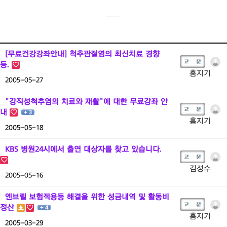
알림및자료실
모임사진
병원안내
[무료건강강좌안내] 척추관절염의 최신치료 경향
지역모임
등.
홈지기
2005-05-27
후원
"강직성척추염의 치료와 재활"에 대한 무료강좌 안
임원진공간
내
+ 3
홈지기
2005-05-18
KBS 병원24시에서 출연 대상자를 찾고 있습니다.
김성수
2005-05-16
엔브렐 보험적용등 해결을 위한 성금내역 및 활동비
정산
+ 4
홈지기
2005-03-29