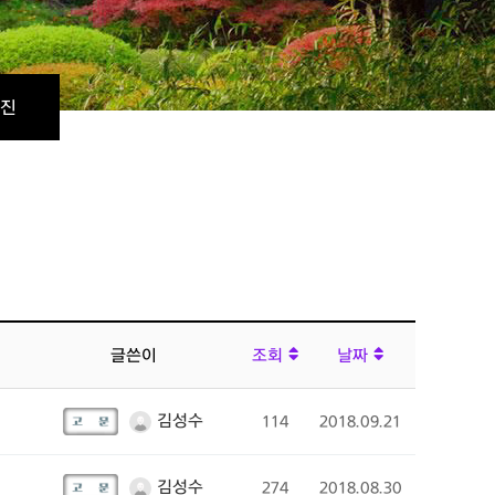
진
글쓴이
조회
날짜
김성수
114
2018.09.21
김성수
274
2018.08.30