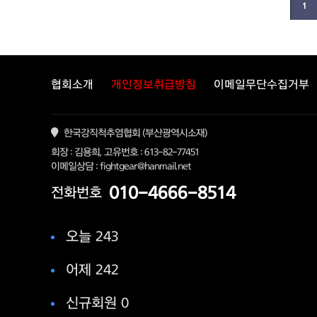
다음
맨끝
1
협회소개
개인정보취급방침
이메일무단수집거부
한국강직척추염협회 (부산광역시소재)
회장 : 김용희, 고유번호 : 613-82-77451
이메일상담 : fightgear@hanmail.net
010-4666-8514
전화번호
오늘 243
어제 242
신규회원 0