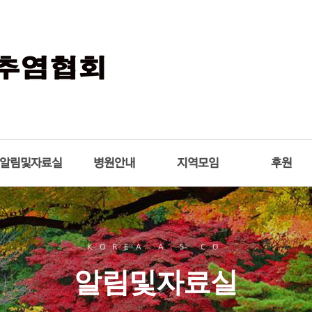
알림및자료실
병원안내
지역모임
후원
KOREA A.S CO
알림및자료실